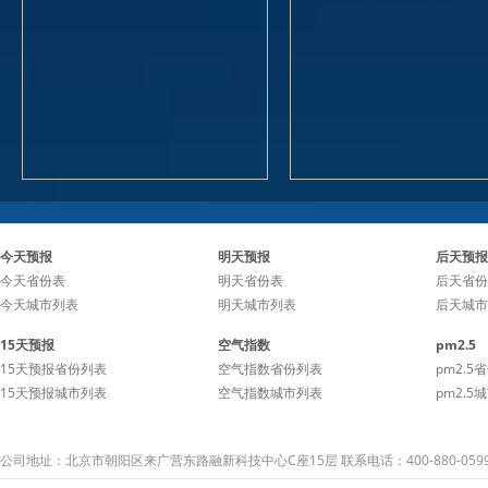
今天预报
明天预报
后天预报
今天省份表
明天省份表
后天省份
今天城市列表
明天城市列表
后天城市
15天预报
空气指数
pm2.5
15天预报省份列表
空气指数省份列表
pm2.5
15天预报城市列表
空气指数城市列表
pm2.5
公司地址：北京市朝阳区来广营东路融新科技中心C座15层 联系电话：400-880-059