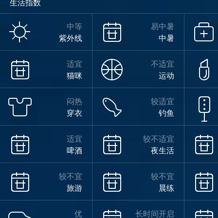
生活指数
小雨
中等
易中暑
紫外线
中暑
22°
适宜
不适宜
猫咪
运动
闷热
较适宜
21°
穿衣
钓鱼
适宜
较不适宜
啤酒
夜生活
阴
08/16
较不宜
较不宜
旅游
晨练
优
长时间开启