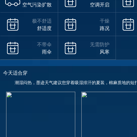
空气污染扩散
空调开启
极不舒适
干燥
舒适度
路况
不带伞
无需防护
雨伞
风寒
今天适合穿
潮湿闷热，墨迹天气建议您穿着吸湿排汗的夏装，棉麻质地的短