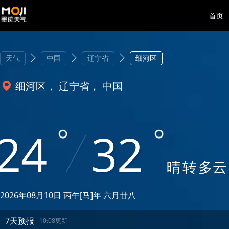
首页
天气
中国
辽宁省
细河区
细河区， 辽宁省， 中国
24
32
晴
转
多云
2026年08月10日 丙午[马]年 六月廿八
7天预报
10:08更新