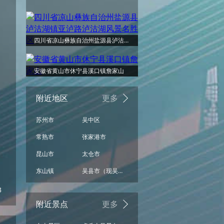
四川省凉山彝族自治州盐源县泸沽湖镇亚泸路泸沽湖风景名胜区
安徽省黄山市休宁县溪口镇詹家山
附近地区
更多
苏州市
吴中区
常熟市
张家港市
昆山市
太仓市
东山镇
吴县市（现吴中区、相城区）
3
附近景点
更多