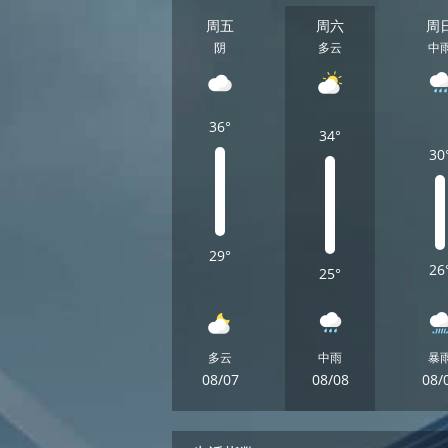
周五
周六
周
阴
多云
中
36°
34°
30
29°
26
25°
多云
中雨
暴
08/07
08/08
08/
周五