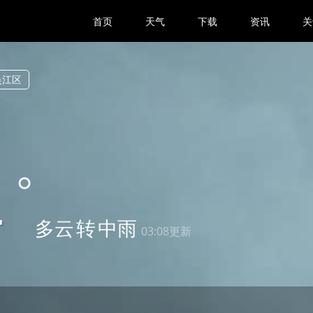
首页
天气
下载
资讯
关
吴江区
4
多云
转
中雨
03:08更新