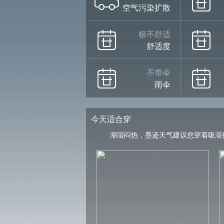
空气污染扩散
极不舒适
舒适度
不带伞
雨伞
今天适合穿
潮湿闷热，墨迹天气建议您穿着吸湿