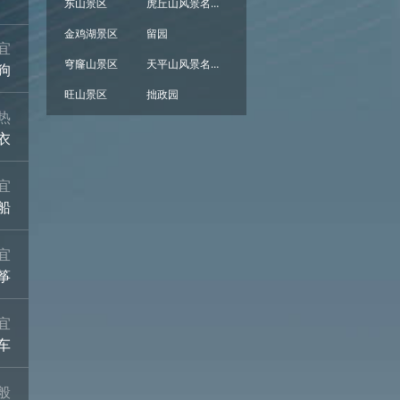
东山景区
虎丘山风景名胜区
金鸡湖景区
留园
宜
穹窿山景区
天平山风景名胜区
狗
旺山景区
拙政园
热
衣
宜
船
宜
筝
宜
车
般