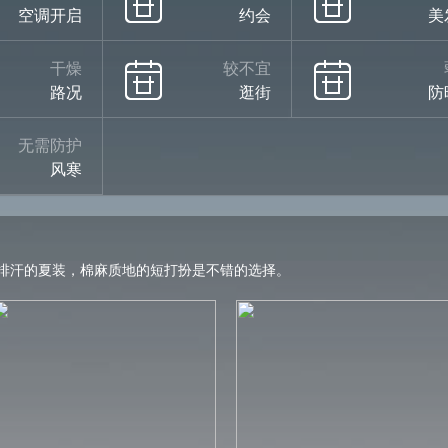
空调开启
约会
美
干燥
较不宜
路况
逛街
防
无需防护
风寒
排汗的夏装，棉麻质地的短打扮是不错的选择。