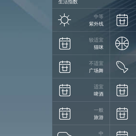
生活指数
小雨
中等
紫外线
29°
较适宜
猫咪
不适宜
广场舞
25°
适宜
啤酒
阴
08/14
一般
旅游
中