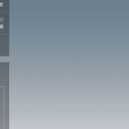
发
弱
晒