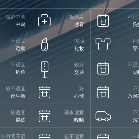
极易中暑
极易发
不适
中暑
感冒
狗
不适宜
控油
闷
运动
化妆
穿
不适宜
较好
不适
钓鱼
交通
划
较不适宜
好
不
夜生活
心情
放风
较适宜
基本适宜
不
晨练
晾晒
洗
长时间开启
较不适宜
一