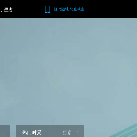
于墨迹
随时随地 想查就查
热门时景
更多