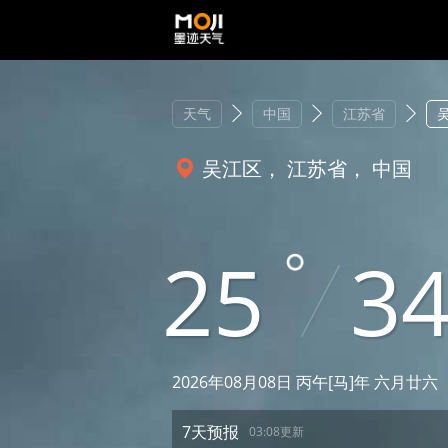
天气
中国
江苏省
吴江区， 江苏省， 中国
25
3
2026年08月08日 丙午[马]年 六月廿六
7天预报
03:08更新