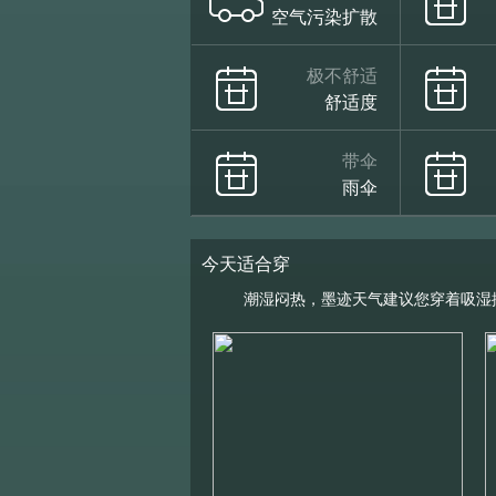
空气污染扩散
极不舒适
舒适度
带伞
雨伞
今天适合穿
潮湿闷热，墨迹天气建议您穿着吸湿