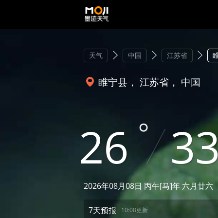
天气
中国
江苏省
睢宁县， 江苏省， 中国
26
3
2026年08月08日 丙午[马]年 六月廿六
7天预报
10:08更新