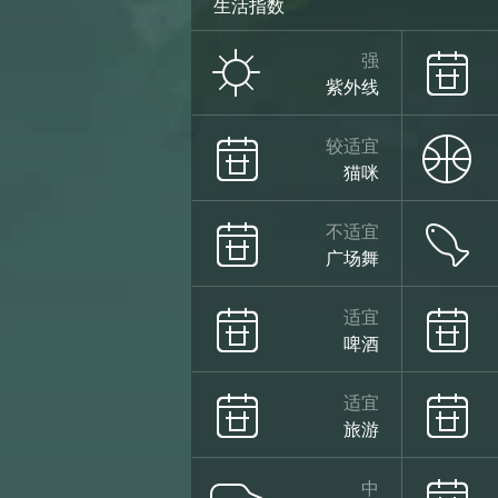
生活指数
小雨
强
紫外线
26°
较适宜
猫咪
不适宜
广场舞
22°
适宜
啤酒
小雨
08/14
适宜
旅游
中