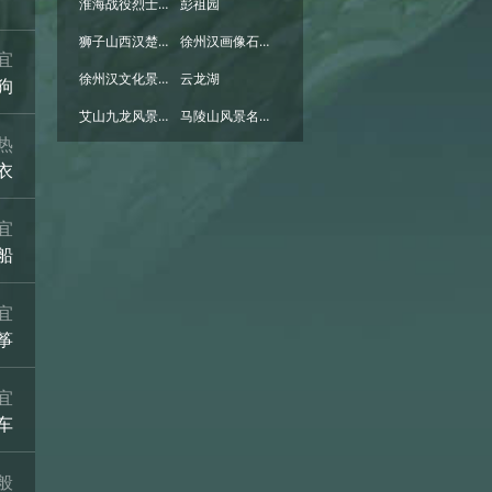
淮海战役烈士纪念塔
彭祖园
狮子山西汉楚王墓(陪葬兵马俑坑
徐州汉画像石艺术馆北馆
宜
徐州汉文化景区
云龙湖
狗
艾山九龙风景区
马陵山风景名胜区
热
衣
宜
船
宜
筝
宜
车
般