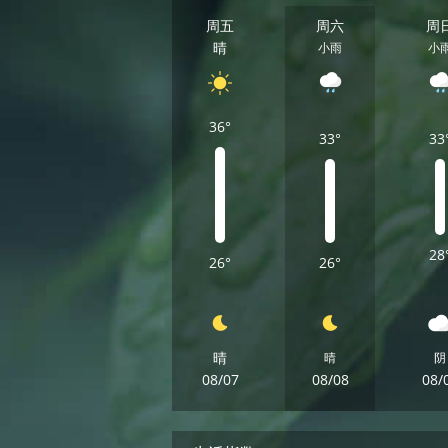
周五
周六
周
晴
小雨
小
36°
33°
33
28
26°
26°
晴
晴
阴
08/07
08/08
08/
周五