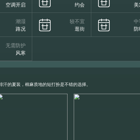
空调开启
约会
美
潮湿
较不宜
中
路况
逛街
防
无需防护
风寒
排汗的夏装，棉麻质地的短打扮是不错的选择。