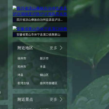
四川省凉山彝族自治州盐源县泸沽湖镇亚泸路泸沽湖风景名胜区
安徽省黄山市休宁县溪口镇詹家山
附近地区
更多
徐州市
新沂市
邳州市
丰县
沛县
铜山区
窑湾古镇
徐州市鼓楼区
3
附近景点
更多