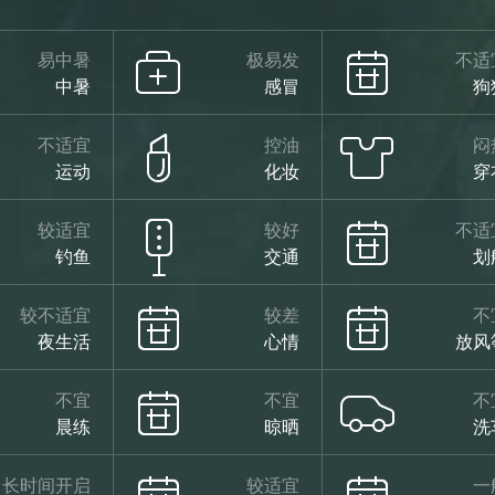
易中暑
极易发
不适
中暑
感冒
狗
不适宜
控油
闷
运动
化妆
穿
较适宜
较好
不适
钓鱼
交通
划
较不适宜
较差
不
夜生活
心情
放风
不宜
不宜
不
晨练
晾晒
洗
长时间开启
较适宜
一