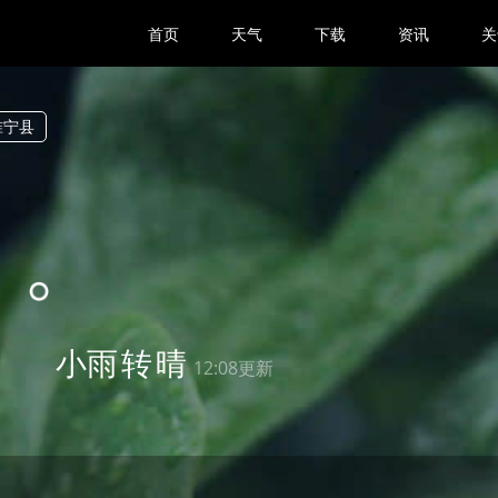
首页
天气
下载
资讯
关
睢宁县
3
小雨
转
晴
12:08更新