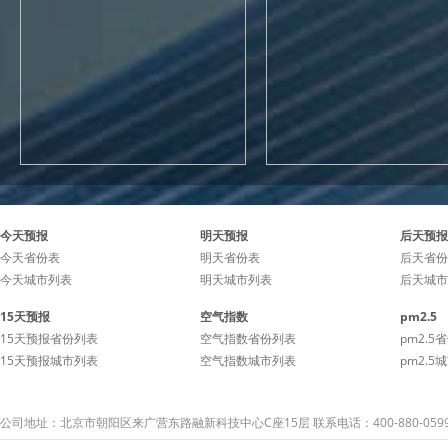
今天预报
明天预报
后天预报
今天省份表
明天省份表
后天省份
今天城市列表
明天城市列表
后天城市
15天预报
空气指数
pm2.5
15天预报省份列表
空气指数省份列表
pm2.5
15天预报城市列表
空气指数城市列表
pm2.5
公司地址：北京市朝阳区来广营东路融新科技中心C座15层 联系电话：400-880-059