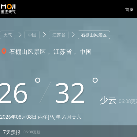
首页
天气
中国
江苏省
石棚山风景区
石棚山风景区， 江苏省， 中国
26
32
少云
06:08
2026年08月08日 丙午[马]年 六月廿六
7天预报
06:08更新