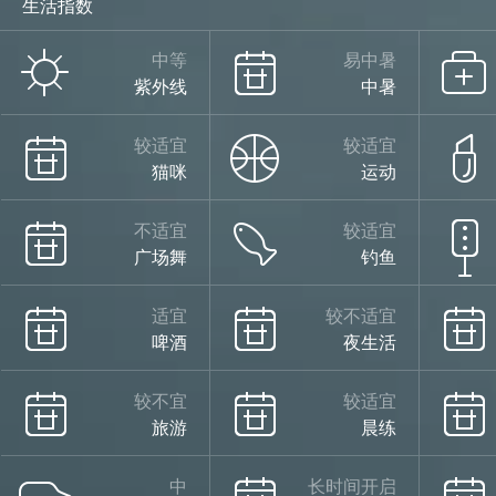
生活指数
阵雨
中等
易中暑
紫外线
中暑
28°
较适宜
较适宜
猫咪
运动
不适宜
较适宜
广场舞
钓鱼
23°
适宜
较不适宜
啤酒
夜生活
阵雨
08/14
较不宜
较适宜
旅游
晨练
中
长时间开启