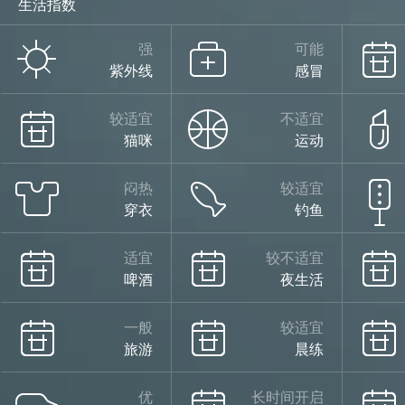
生活指数
阵雨
强
可能
紫外线
感冒
30°
较适宜
不适宜
猫咪
运动
闷热
较适宜
穿衣
钓鱼
25°
适宜
较不适宜
啤酒
夜生活
阵雨
08/12
一般
较适宜
旅游
晨练
优
长时间开启