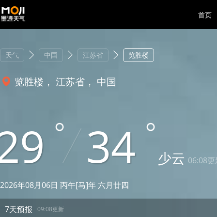
首页
天气
中国
江苏省
览胜楼
览胜楼， 江苏省， 中国
29
34
少云
06:08
2026年08月06日 丙午[马]年 六月廿四
7天预报
09:08更新