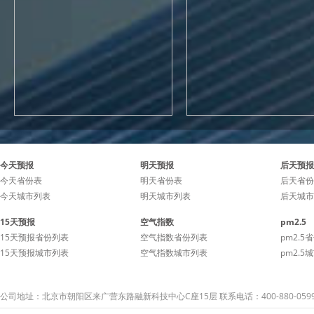
今天预报
明天预报
后天预报
今天省份表
明天省份表
后天省份
今天城市列表
明天城市列表
后天城市
15天预报
空气指数
pm2.5
15天预报省份列表
空气指数省份列表
pm2.5
15天预报城市列表
空气指数城市列表
pm2.5
公司地址：北京市朝阳区来广营东路融新科技中心C座15层 联系电话：400-880-059