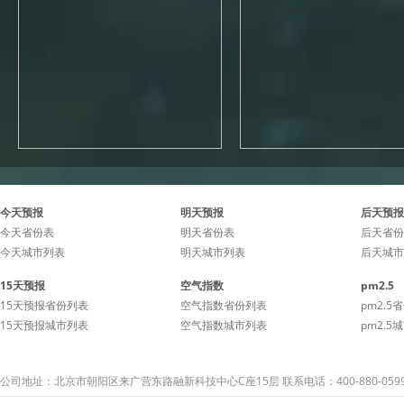
今天预报
明天预报
后天预报
今天省份表
明天省份表
后天省份
今天城市列表
明天城市列表
后天城市
15天预报
空气指数
pm2.5
15天预报省份列表
空气指数省份列表
pm2.5
15天预报城市列表
空气指数城市列表
pm2.5
公司地址：北京市朝阳区来广营东路融新科技中心C座15层 联系电话：400-880-059