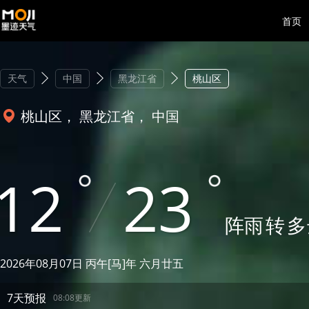
首页
天气
中国
黑龙江省
桃山区
桃山区， 黑龙江省， 中国
12
23
阵雨
转
多
2026年08月07日 丙午[马]年 六月廿五
7天预报
08:08更新