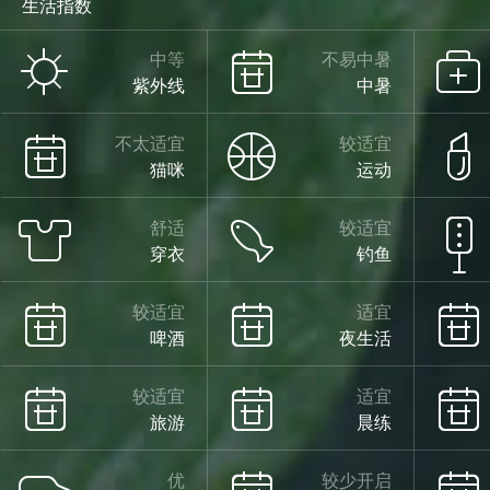
生活指数
阵雨
中等
不易中暑
紫外线
中暑
28°
不太适宜
较适宜
猫咪
运动
舒适
较适宜
18°
穿衣
钓鱼
较适宜
适宜
啤酒
夜生活
多云
08/13
较适宜
适宜
旅游
晨练
优
较少开启