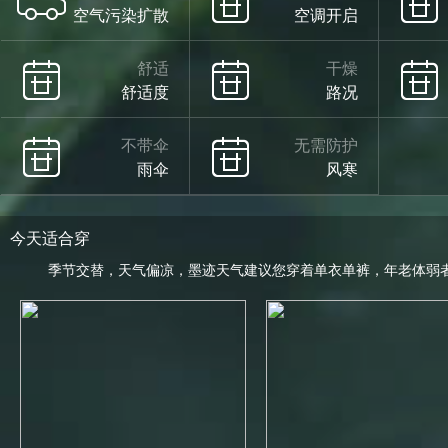
空气污染扩散
空调开启
舒适
干燥
舒适度
路况
不带伞
无需防护
雨伞
风寒
今天适合穿
季节交替，天气偏凉，墨迹天气建议您穿着单衣单裤，年老体弱