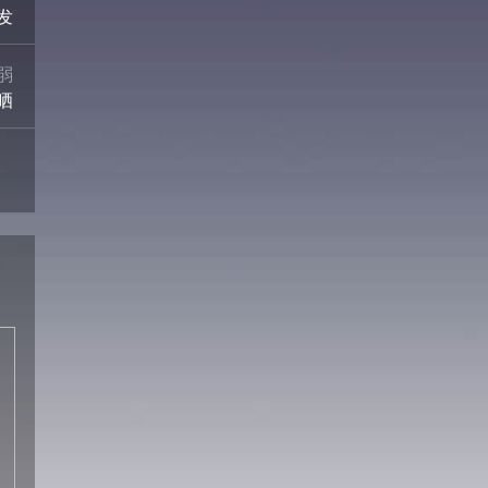
发
弱
晒