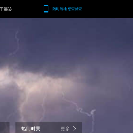
于墨迹
随时随地 想查就查
热门时景
更多