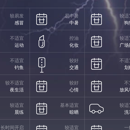
较易发
易中暑
较适
感冒
中暑
狗
不适宜
控油
较适
运动
化妆
广场
不适宜
较好
不适
钓鱼
交通
划
较不适宜
较好
不
夜生活
心情
放风
较适宜
基本适宜
较适
晨练
晾晒
洗
长时间开启
较适宜
一