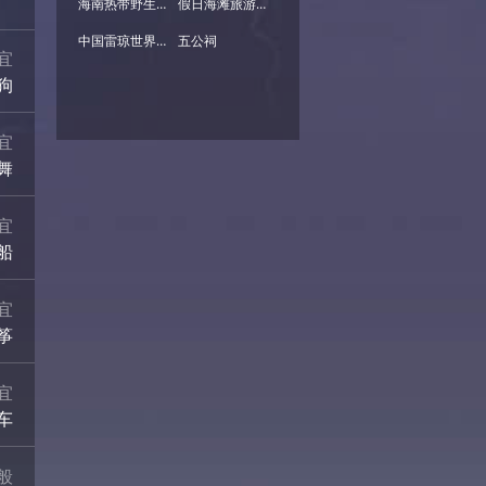
海南热带野生动植物园
假日海滩旅游区
中国雷琼世界地质公园海口园区
五公祠
宜
狗
宜
舞
宜
船
宜
筝
宜
车
般