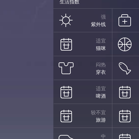
生活指数
多云
强
紫外线
32°
适宜
猫咪
闷热
27°
穿衣
适宜
啤酒
阴
08/15
较不宜
旅游
中