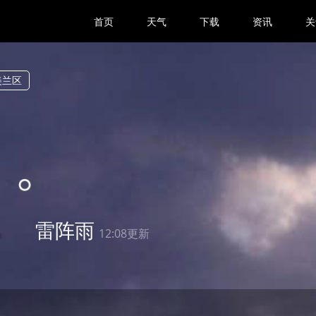
首页
天气
下载
资讯
关
美兰区
2
雷阵雨
12:08更新