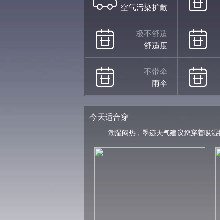
空气污染扩散
极不舒适
舒适度
不带伞
雨伞
今天适合穿
潮湿闷热，墨迹天气建议您穿着吸湿