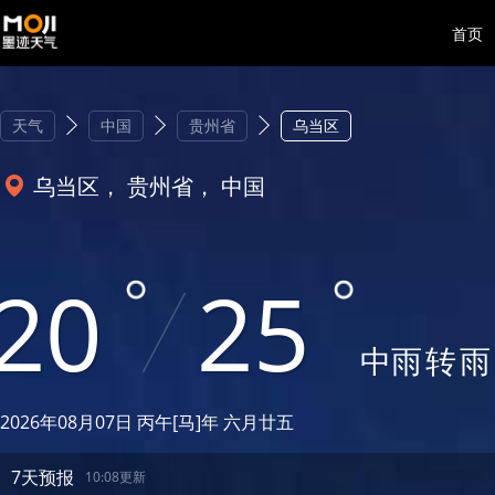
首页
天气
中国
贵州省
乌当区
乌当区， 贵州省， 中国
20
25
中雨
转
雨
2026年08月07日 丙午[马]年 六月廿五
7天预报
10:08更新