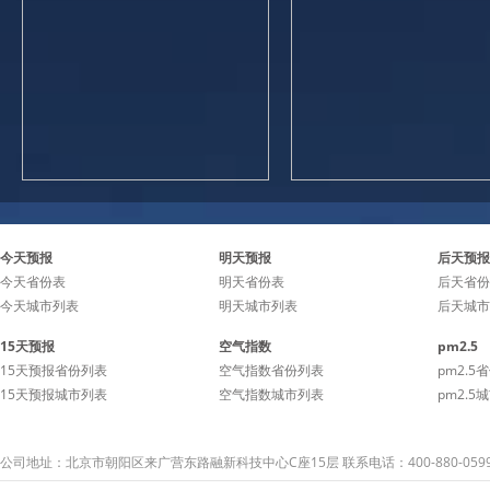
今天预报
明天预报
后天预报
今天省份表
明天省份表
后天省份
今天城市列表
明天城市列表
后天城市
15天预报
空气指数
pm2.5
15天预报省份列表
空气指数省份列表
pm2.5
15天预报城市列表
空气指数城市列表
pm2.5
公司地址：北京市朝阳区来广营东路融新科技中心C座15层 联系电话：400-880-059