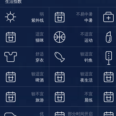
生活指数
多云
弱
不易中暑
紫外线
中暑
33°
适宜
不适宜
猫咪
运动
舒适
较适宜
穿衣
钓鱼
21°
较适宜
较适宜
啤酒
夜生活
多云
08/13
较不宜
不宜
旅游
晨练
优
部分时间开启