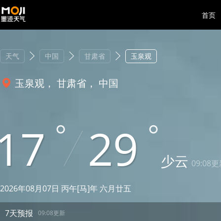
首页
天气
中国
甘肃省
玉泉观
玉泉观， 甘肃省， 中国
17
29
少云
09:08
2026年08月07日 丙午[马]年 六月廿五
7天预报
09:08更新