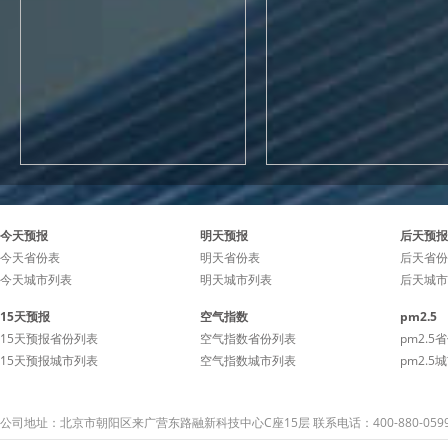
今天预报
明天预报
后天预报
今天省份表
明天省份表
后天省份
今天城市列表
明天城市列表
后天城市
15天预报
空气指数
pm2.5
15天预报省份列表
空气指数省份列表
pm2.5
15天预报城市列表
空气指数城市列表
pm2.5
公司地址：北京市朝阳区来广营东路融新科技中心C座15层 联系电话：400-880-059