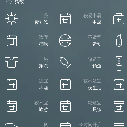
生活指数
少云
强
较易中暑
紫外线
中暑
28°
适宜
不适宜
猫咪
运动
热
较适宜
穿衣
钓鱼
16°
适宜
较不适宜
啤酒
夜生活
少云
08/13
较不宜
较适宜
旅游
晨练
良
长时间开启