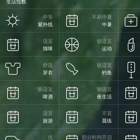
生活指数
晴
中等
不易中暑
紫外线
中暑
24°
适宜
较适宜
猫咪
运动
舒适
较适宜
穿衣
钓鱼
14°
较适宜
较适宜
啤酒
夜生活
晴
08/13
适宜
不宜
旅游
晨练
优
部分时间开启