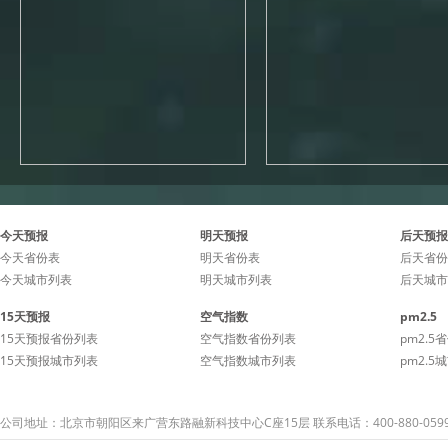
今天预报
明天预报
后天预报
今天省份表
明天省份表
后天省份
今天城市列表
明天城市列表
后天城市
15天预报
空气指数
pm2.5
15天预报省份列表
空气指数省份列表
pm2.5
15天预报城市列表
空气指数城市列表
pm2.5
公司地址：北京市朝阳区来广营东路融新科技中心C座15层 联系电话：400-880-059