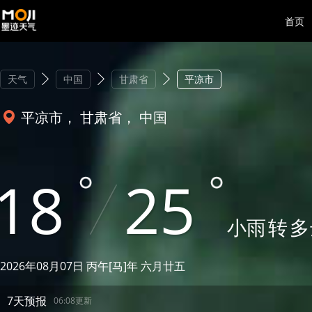
首页
天气
中国
甘肃省
平凉市
平凉市， 甘肃省， 中国
18
25
小雨
转
多
2026年08月07日 丙午[马]年 六月廿五
7天预报
06:08更新