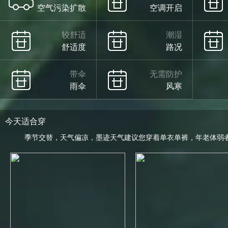
空气污染扩散
空调开启
较舒适
潮湿
舒适度
路况
带伞
无需防护
雨伞
风寒
今天适合穿
季节交替，天气偏凉，墨迹天气建议您穿着单衣单裤，年老体弱