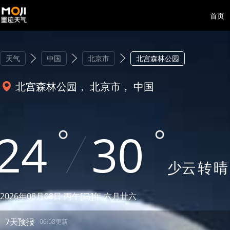
首页
天气
中国
北京市
北宫森林公园
北宫森林公园， 北京市， 中国
24
30
少云
转
晴
2026年08月08日 丙午[马]年 六月廿六
7天预报
06:08更新