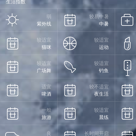
生活指数
雨
弱
较易中暑
紫外线
中暑
25°
较适宜
较适宜
猫咪
运动
较适宜
较适宜
广场舞
钓鱼
19°
适宜
较不适宜
啤酒
夜生活
雨
08/14
一般
较适宜
旅游
晨练
良
长时间开启