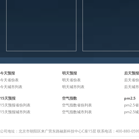
今天预报
明天预报
后天预报
今天省份表
明天省份表
后天省份
今天城市列表
明天城市列表
后天城市
15天预报
空气指数
pm2.5
15天预报省份列表
空气指数省份列表
pm2.5
15天预报城市列表
空气指数城市列表
pm2.5
公司地址：北京市朝阳区来广营东路融新科技中心C座15层 联系电话：400-880-059