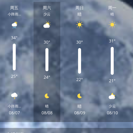
周五
周六
周日
周一
晴
小阵雨...
少云
晴
34°
31°
30°
30°
25°
24°
22°
21°
晴
小阵雨...
晴
少云
08/07
08/08
08/09
08/10
周五