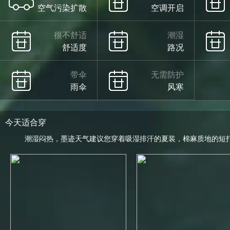
空气污染扩散
空调开启
很不舒适
潮湿
舒适度
路况
带伞
无需防护
雨伞
风寒
今天适合穿
潮湿闷热，墨迹天气建议您穿着吸湿排汗的夏装，棉麻质地的短