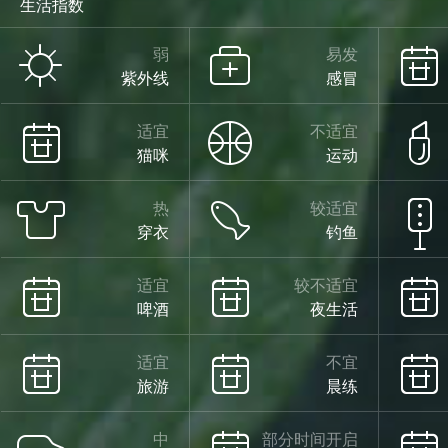
生活指数
少云
弱
易发
紫外线
感冒
29°
适宜
不适宜
猫咪
运动
热
较适宜
穿衣
钓鱼
19°
适宜
较不适宜
啤酒
夜生活
少云
08/15
适宜
不宜
旅游
晨练
中
部分时间开启