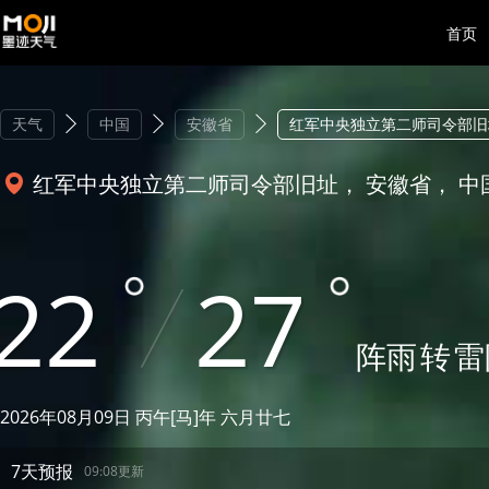
首页
天气
中国
安徽省
红军中央独立第二师司令部旧
红军中央独立第二师司令部旧址， 安徽省， 中
22
27
阵雨
转
雷
2026年08月09日 丙午[马]年 六月廿七
7天预报
09:08更新