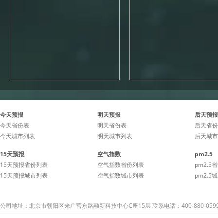
今天预报
明天预报
后天预报
今天省份表
明天省份表
后天省份
今天城市列表
明天城市列表
后天城市
15天预报
空气指数
pm2.5
15天预报省份列表
空气指数省份列表
pm2.5
15天预报城市列表
空气指数城市列表
pm2.5
公司地址：北京市朝阳区来广营东路融新科技中心C座15层 联系电话：400-880-059