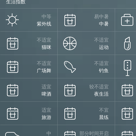
生活指数
中等
易中暑
紫外线
中暑
不适宜
不适宜
猫咪
运动
不适宜
不适宜
广场舞
钓鱼
适宜
较不适宜
啤酒
夜生活
适宜
不宜
旅游
晨练
中
部分时间开启