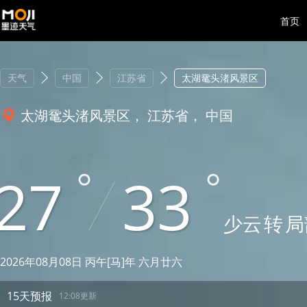
首页
天气
中国
江苏省
太湖鼋头渚风景区
太湖鼋头渚风景区， 江苏省， 中国
27
33
少云
转
局
2026年08月08日 丙午[马]年 六月廿六
15天预报
12:08更新