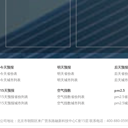
今天预报
明天预报
后天预报
今天省份表
明天省份表
后天省份
今天城市列表
明天城市列表
后天城市
15天预报
空气指数
pm2.5
15天预报省份列表
空气指数省份列表
pm2.5
15天预报城市列表
空气指数城市列表
pm2.5
公司地址：北京市朝阳区来广营东路融新科技中心C座15层 联系电话：400-880-059