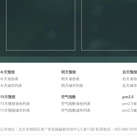
今天预报
明天预报
后天预报
今天省份表
明天省份表
后天省份
今天城市列表
明天城市列表
后天城市
15天预报
空气指数
pm2.5
15天预报省份列表
空气指数省份列表
pm2.5
15天预报城市列表
空气指数城市列表
pm2.5
公司地址：北京市朝阳区来广营东路融新科技中心C座15层 联系电话：400-880-059