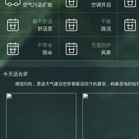
空气污染扩散
空调开启
极不舒适
干燥
舒适度
路况
不带伞
无需防护
雨伞
风寒
今天适合穿
潮湿闷热，墨迹天气建议您穿着吸湿排汗的夏装，棉麻质地的短