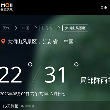
首页
天气
中国
江苏省
大洞山风景区
大洞山风景区， 江苏省， 中国
22
31
局部阵雨
2026年08月09日 丙午[马]年 六月廿七
15天预报
02:08更新