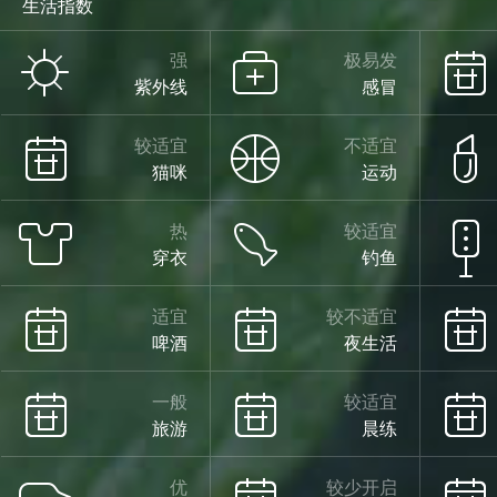
生活指数
强
极易发
紫外线
感冒
较适宜
不适宜
猫咪
运动
热
较适宜
穿衣
钓鱼
适宜
较不适宜
啤酒
夜生活
一般
较适宜
旅游
晨练
优
较少开启