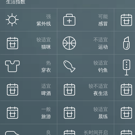
生活指数
强
可能
紫外线
感冒
较适宜
不适宜
猫咪
运动
热
较适宜
穿衣
钓鱼
适宜
较不适宜
啤酒
夜生活
一般
较适宜
旅游
晨练
良
长时间开启