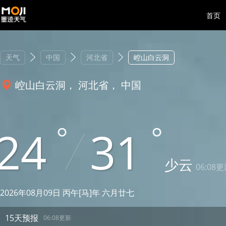
首页
天气
中国
河北省
崆山白云洞
崆山白云洞， 河北省， 中国
24
31
少云
06:08
2026年08月09日 丙午[马]年 六月廿七
15天预报
06:08更新