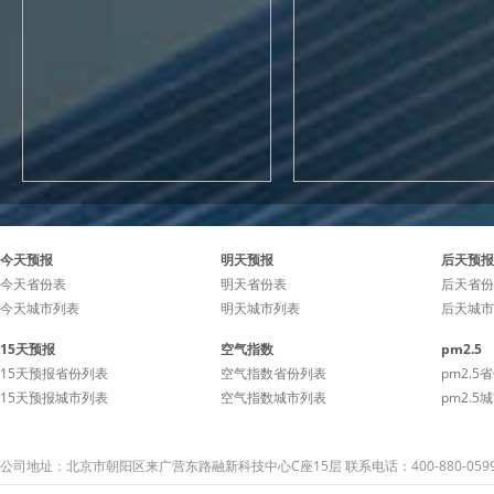
今天预报
明天预报
后天预报
今天省份表
明天省份表
后天省份
今天城市列表
明天城市列表
后天城市
15天预报
空气指数
pm2.5
15天预报省份列表
空气指数省份列表
pm2.5
15天预报城市列表
空气指数城市列表
pm2.5
公司地址：北京市朝阳区来广营东路融新科技中心C座15层 联系电话：400-880-059