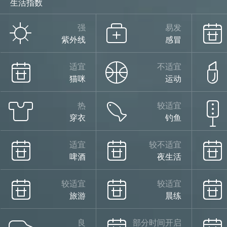
生活指数
强
易发
紫外线
感冒
适宜
不适宜
猫咪
运动
热
较适宜
穿衣
钓鱼
适宜
较不适宜
啤酒
夜生活
较适宜
较适宜
旅游
晨练
良
部分时间开启