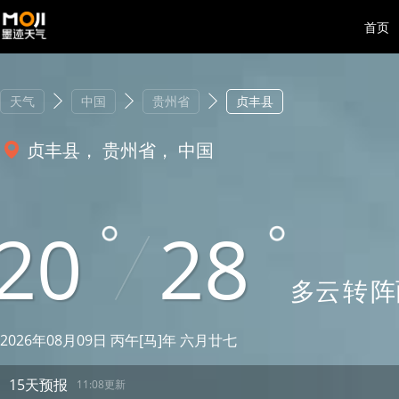
首页
天气
中国
贵州省
贞丰县
贞丰县， 贵州省， 中国
20
28
多云
转
阵
2026年08月09日 丙午[马]年 六月廿七
15天预报
11:08更新