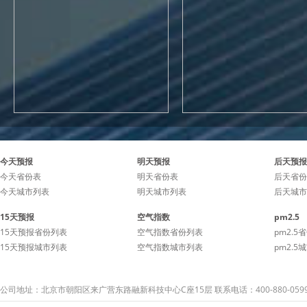
今天预报
明天预报
后天预报
今天省份表
明天省份表
后天省份
今天城市列表
明天城市列表
后天城市
15天预报
空气指数
pm2.5
15天预报省份列表
空气指数省份列表
pm2.5
15天预报城市列表
空气指数城市列表
pm2.5
公司地址：北京市朝阳区来广营东路融新科技中心C座15层 联系电话：400-880-059