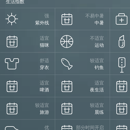
生活指数
强
不易中暑
紫外线
中暑
适宜
不适宜
猫咪
运动
舒适
较适宜
穿衣
钓鱼
适宜
适宜
啤酒
夜生活
较适宜
较适宜
旅游
晨练
优
部分时间开启