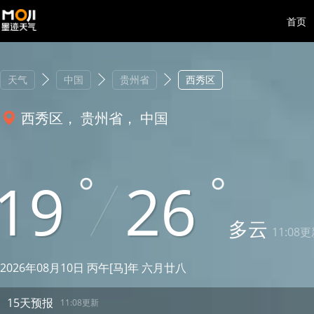
首页
天气
中国
贵州省
西秀区
西秀区， 贵州省， 中国
19
26
多云
11:08
2026年08月10日 丙午[马]年 六月廿八
15天预报
11:08更新