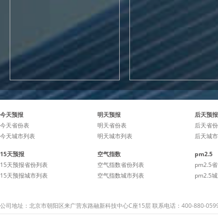
今天预报
明天预报
后天预报
今天省份表
明天省份表
后天省份
今天城市列表
明天城市列表
后天城市
15天预报
空气指数
pm2.5
15天预报省份列表
空气指数省份列表
pm2.5
15天预报城市列表
空气指数城市列表
pm2.5
公司地址：北京市朝阳区来广营东路融新科技中心C座15层 联系电话：400-880-059