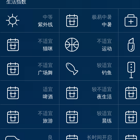
生活指数
中等
极易中暑
紫外线
中暑
不适宜
不适宜
猫咪
运动
不适宜
较适宜
广场舞
钓鱼
适宜
较不适宜
啤酒
夜生活
不适宜
较适宜
旅游
晨练
良
长时间开启