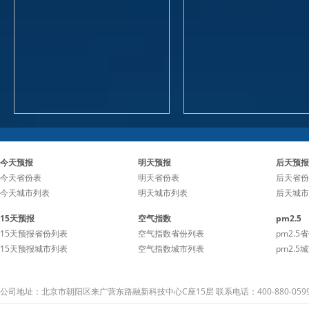
今天预报
明天预报
后天预报
今天省份表
明天省份表
后天省份
今天城市列表
明天城市列表
后天城市
15天预报
空气指数
pm2.5
15天预报省份列表
空气指数省份列表
pm2.5
15天预报城市列表
空气指数城市列表
pm2.5
公司地址：北京市朝阳区来广营东路融新科技中心C座15层 联系电话：400-880-059