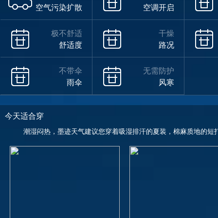
空气污染扩散
空调开启
极不舒适
干燥
舒适度
路况
不带伞
无需防护
雨伞
风寒
今天适合穿
潮湿闷热，墨迹天气建议您穿着吸湿排汗的夏装，棉麻质地的短