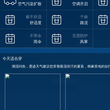
空气污染扩散
空调开启
极不舒适
干燥
舒适度
路况
不带伞
无需防护
雨伞
风寒
今天适合穿
潮湿闷热，墨迹天气建议您穿着吸湿排汗的夏装，棉麻质地的短