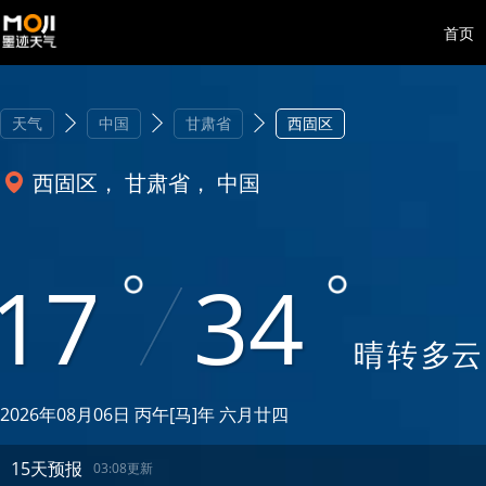
首页
天气
中国
甘肃省
西固区
西固区， 甘肃省， 中国
17
34
晴
转
多云
2026年08月06日 丙午[马]年 六月廿四
15天预报
03:08更新