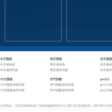
今天预报
明天预报
后天预报
今天省份表
明天省份表
后天省份
今天城市列表
明天城市列表
后天城市
15天预报
空气指数
pm2.5
15天预报省份列表
空气指数省份列表
pm2.5
15天预报城市列表
空气指数城市列表
pm2.5
公司地址：北京市朝阳区来广营东路融新科技中心C座15层 联系电话：400-880-059