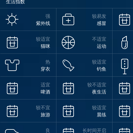
生活指数
强
较易发
紫外线
感冒
较适宜
不适宜
猫咪
运动
热
较适宜
穿衣
钓鱼
适宜
较不适宜
啤酒
夜生活
较不宜
较适宜
旅游
晨练
良
长时间开启