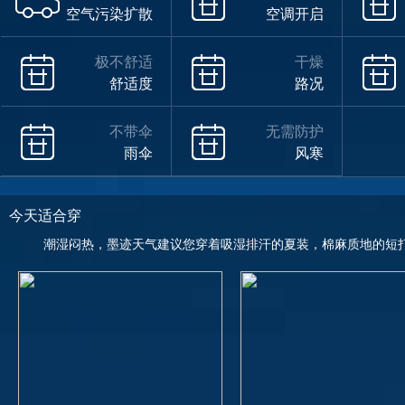
空气污染扩散
空调开启
极不舒适
干燥
舒适度
路况
不带伞
无需防护
雨伞
风寒
今天适合穿
潮湿闷热，墨迹天气建议您穿着吸湿排汗的夏装，棉麻质地的短