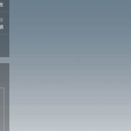
发
等
晒