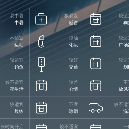
易中暑
极易发
较适
中暑
感冒
狗
不适宜
控油
较适
运动
化妆
广场
较适宜
较好
较适
钓鱼
交通
划
较不适宜
较差
不
夜生活
心情
放风
较适宜
不宜
较不适
晨练
晾晒
洗
长时间开启
较不适宜
一