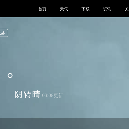
首页
天气
下载
资讯
关
成县
1
阴
转
晴
03:08更新