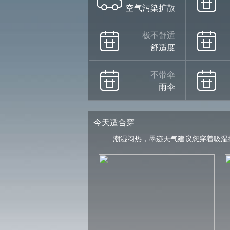
空气污染扩散
极不舒适
舒适度
不带伞
雨伞
今天适合穿
潮湿闷热，墨迹天气建议您穿着吸湿