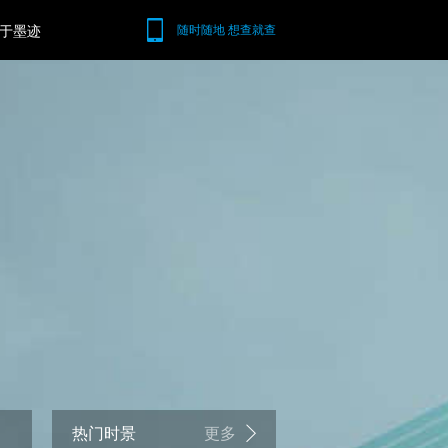
于墨迹
随时随地 想查就查
热门时景
更多