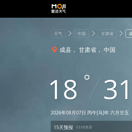
天气
中国
甘肃省
成县， 甘肃省， 中国
18
3
2026年08月07日 丙午[马]年 六月廿五
15天预报
03:08更新