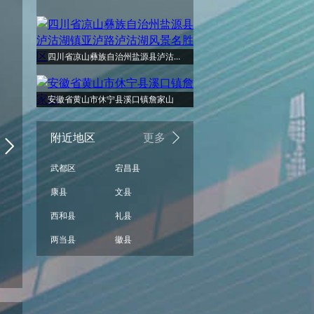
周日
周一
周二
周三
周四
周五
多云
小雨
小雨
小雨
小雨
小雨
四川省凉山彝族自治州盐源县泸沽湖镇亚泸路泸沽湖风景名胜区
33°
33°
29°
28°
安徽省黄山市休宁县溪口镇詹家山
25°
24°
附近地区
更多
武都区
宕昌县
16°
15°
15°
康县
文县
13°
12°
12°
西和县
礼县
两当县
徽县
小雨
小雨
小雨
小雨
小雨
小雨
08/16
08/17
08/18
08/19
08/20
08/21