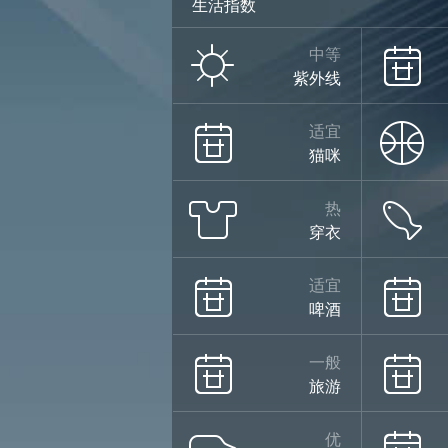
生活指数
中等
紫外线
适宜
猫咪
热
穿衣
适宜
啤酒
一般
旅游
优