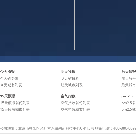
今天预报
明天预报
后天预报
今天省份表
明天省份表
后天省份
今天城市列表
明天城市列表
后天城市
15天预报
空气指数
pm2.5
15天预报省份列表
空气指数省份列表
pm2.5
15天预报城市列表
空气指数城市列表
pm2.5
公司地址：北京市朝阳区来广营东路融新科技中心C座15层 联系电话：400-880-059