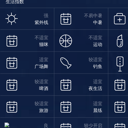
生活指数
强
不易中暑
紫外线
中暑
不适宜
不适宜
猫咪
运动
适宜
较适宜
广场舞
钓鱼
较适宜
适宜
啤酒
夜生活
较适宜
适宜
旅游
晨练
良
较少开启