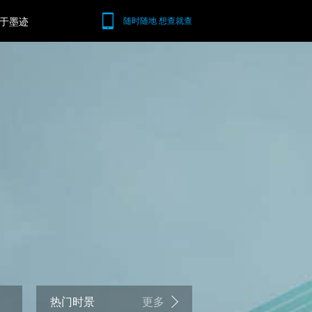
于墨迹
随时随地 想查就查
热门时景
更多