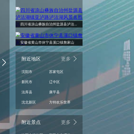
周日
小雨
四川省凉山彝族自治州盐源县泸沽湖镇亚泸路泸沽湖风景名胜区
32°
安徽省黄山市休宁县溪口镇詹家山
附近地区
更多
沈阳市
苏家屯区
24°
新民市
辽中区
法库县
康平县
沈北新区
方特欢乐世界
多云
08/16
附近景点
更多