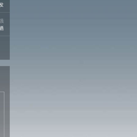
发
强
晒