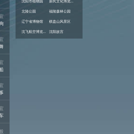
沈阳市植物园
新民文化博览园
北陵公园
福陵森林公园
宜
辽宁省博物馆
棋盘山风景区
狗
沈飞航空博览园
沈阳故宫
宜
舞
宜
船
宜
筝
宜
车
般