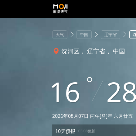
天气
中国
辽宁省
沈河区， 辽宁省， 中国
16
2
2026年08月07日 丙午[马]年 六月廿五
10天预报
03:08更新