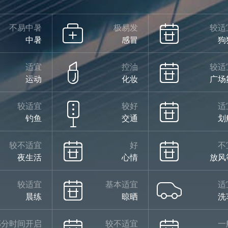
不易中暑
极易发
较适
中暑
感冒
狗
适宜
控油
较适
运动
化妆
广场
较适宜
较好
适
钓鱼
交通
划
较不适宜
好
不
夜生活
心情
放风
较适宜
基本适宜
适
晨练
晾晒
洗
部分时间开启
较不适宜
一