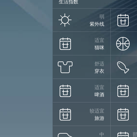
生活指数
弱
紫外线
适宜
猫咪
舒适
穿衣
适宜
啤酒
较适宜
旅游
中