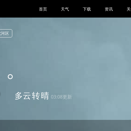
首页
天气
下载
资讯
关
沈河区
8
多云
转
晴
03:08更新