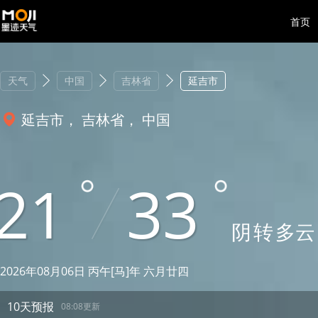
首页
天气
中国
吉林省
延吉市
延吉市， 吉林省， 中国
21
33
阴
转
多云
2026年08月06日 丙午[马]年 六月廿四
10天预报
08:08更新