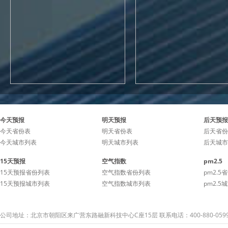
今天预报
明天预报
后天预报
今天省份表
明天省份表
后天省份
今天城市列表
明天城市列表
后天城市
15天预报
空气指数
pm2.5
15天预报省份列表
空气指数省份列表
pm2.5
15天预报城市列表
空气指数城市列表
pm2.5
公司地址：北京市朝阳区来广营东路融新科技中心C座15层 联系电话：400-880-059