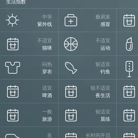
生活指数
中等
极易发
紫外线
感冒
不适宜
不适宜
猫咪
运动
闷热
较适宜
穿衣
钓鱼
适宜
较不适宜
啤酒
夜生活
一般
较适宜
旅游
晨练
良
长时间开启