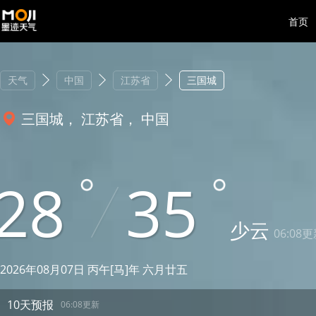
首页
天气
中国
江苏省
三国城
三国城， 江苏省， 中国
28
35
少云
06:08
2026年08月07日 丙午[马]年 六月廿五
10天预报
06:08更新