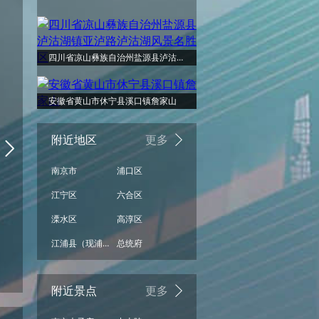
周日
阵雨
四川省凉山彝族自治州盐源县泸沽湖镇亚泸路泸沽湖风景名胜区
31°
安徽省黄山市休宁县溪口镇詹家山
附近地区
更多
南京市
浦口区
24°
江宁区
六合区
溧水区
高淳区
江浦县（现浦口区）
总统府
阵雨
08/16
附近景点
更多