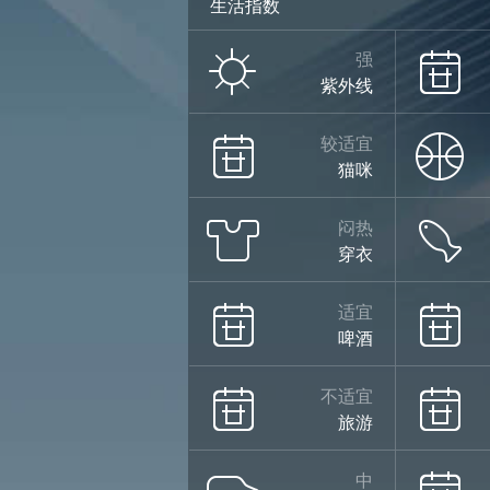
生活指数
强
紫外线
较适宜
猫咪
闷热
穿衣
适宜
啤酒
不适宜
旅游
中