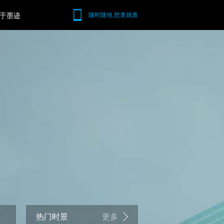
于墨迹
随时随地 想查就查
热门时景
更多