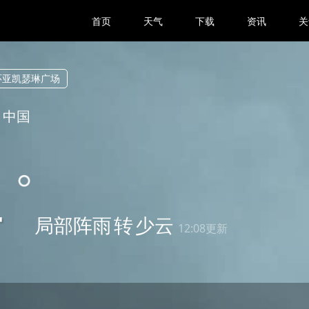
首页
天气
下载
资讯
关
环亚凯瑟琳广场
 中国
4
局部阵雨
转
少云
12:08更新