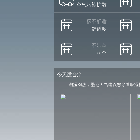
空气污染扩散
极不舒适
舒适度
不带伞
雨伞
今天适合穿
潮湿闷热，墨迹天气建议您穿着吸湿