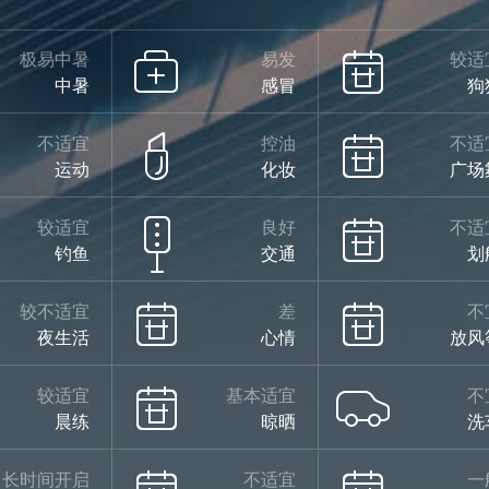
极易中暑
易发
较适
中暑
感冒
狗
不适宜
控油
不适
运动
化妆
广场
较适宜
良好
不适
钓鱼
交通
划
较不适宜
差
不
夜生活
心情
放风
较适宜
基本适宜
不
晨练
晾晒
洗
长时间开启
不适宜
一