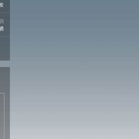
发
弱
晒