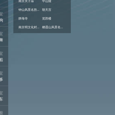
南京夫子庙
中山陵
钟山风景名胜区
朝天宫
宜
静海寺
览胜楼
狗
南京明文化村·阳山碑材
栖霞山风景名胜区
宜
舞
宜
船
宜
筝
宜
车
般