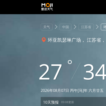
天气
中国
江苏省
环亚凯瑟琳广场， 江苏省，
27
3
2026年08月07日 丙午[马]年 六月廿五
10天预报
09:08更新