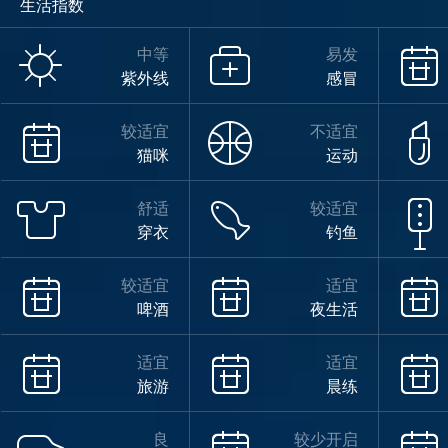
生活指数
中等
易发
紫外线
感冒
较适宜
不适宜
猫咪
运动
舒适
较适宜
穿衣
钓鱼
较适宜
适宜
啤酒
夜生活
适宜
适宜
旅游
晨练
良
较少开启