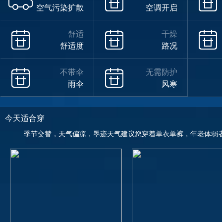
空气污染扩散
空调开启
舒适
干燥
舒适度
路况
不带伞
无需防护
雨伞
风寒
今天适合穿
季节交替，天气偏凉，墨迹天气建议您穿着单衣单裤，年老体弱