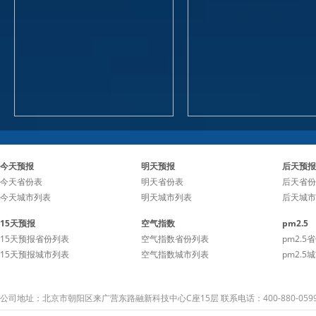
今天预报
明天预报
后天预报
今天省份表
明天省份表
后天省份
今天城市列表
明天城市列表
后天城市
15天预报
空气指数
pm2.5
15天预报省份列表
空气指数省份列表
pm2.5
15天预报城市列表
空气指数城市列表
pm2.5
公司地址：北京市朝阳区来广营东路融新科技中心C座15层 联系电话：400-880-059