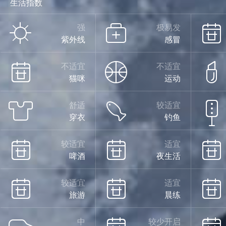
生活指数
强
极易发
紫外线
感冒
不适宜
不适宜
猫咪
运动
舒适
较适宜
穿衣
钓鱼
较适宜
适宜
啤酒
夜生活
较适宜
适宜
旅游
晨练
中
较少开启