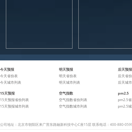
今天预报
明天预报
后天预报
今天省份表
明天省份表
后天省份
今天城市列表
明天城市列表
后天城市
15天预报
空气指数
pm2.5
15天预报省份列表
空气指数省份列表
pm2.5
15天预报城市列表
空气指数城市列表
pm2.5
公司地址：北京市朝阳区来广营东路融新科技中心C座15层 联系电话：400-880-059