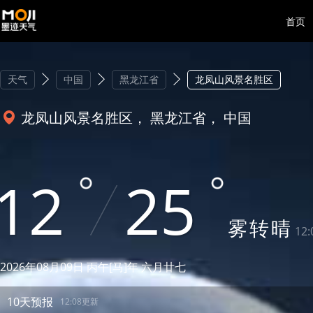
首页
天气
中国
黑龙江省
龙凤山风景名胜区
龙凤山风景名胜区， 黑龙江省， 中国
12
25
雾
转
晴
12
2026年08月09日 丙午[马]年 六月廿七
10天预报
12:08更新