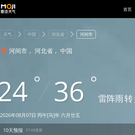
首页
天气
中国
河北省
河间市
河间市， 河北省， 中国
24
36
雷阵雨
转
2026年08月07日 丙午[马]年 六月廿五
10天预报
07:08更新