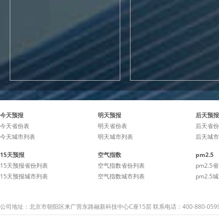
今天预报
明天预报
后天预报
今天省份表
明天省份表
后天省份
今天城市列表
明天城市列表
后天城市
15天预报
空气指数
pm2.5
15天预报省份列表
空气指数省份列表
pm2.5
15天预报城市列表
空气指数城市列表
pm2.5
公司地址：北京市朝阳区来广营东路融新科技中心C座15层 联系电话：400-880-059