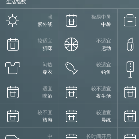
生活指数
强
极易中暑
紫外线
中暑
较适宜
不适宜
猫咪
运动
闷热
较适宜
穿衣
钓鱼
适宜
较不适宜
啤酒
夜生活
较不宜
较适宜
旅游
晨练
中
长时间开启