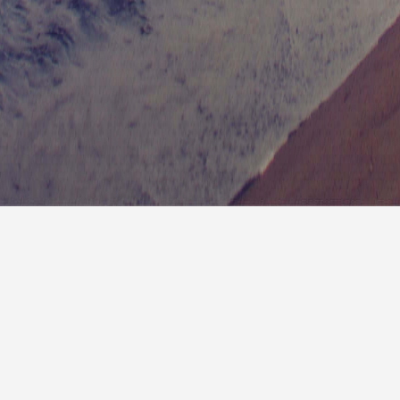
7天预
明天