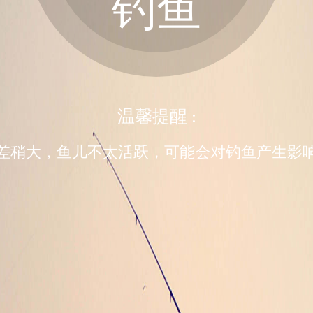
钓鱼
温馨提醒 :
差稍大，鱼儿不太活跃，可能会对钓鱼产生影