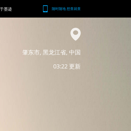
于墨迹
随时随地 想查就查
肇东市, 黑龙江省, 中国
03:22 更新