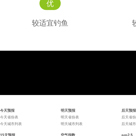
优
较适宜钓鱼
较适宜
钓鱼
气压小幅波动，可能会影响
气压小幅
今天预报
明天预报
后天预报
鱼儿的进食。
鱼
今天省份表
明天省份表
后天省份
今天城市列表
明天城市列表
后天城市
15天预报
空气指数
pm2.5