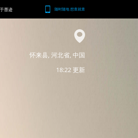
于墨迹
随时随地 想查就查
怀来县, 河北省, 中国
18:22 更新