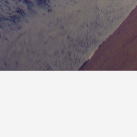
7天预
明天