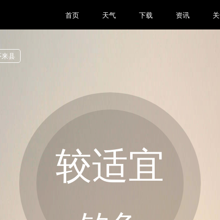
首页
天气
下载
资讯
关
怀来县
较适宜