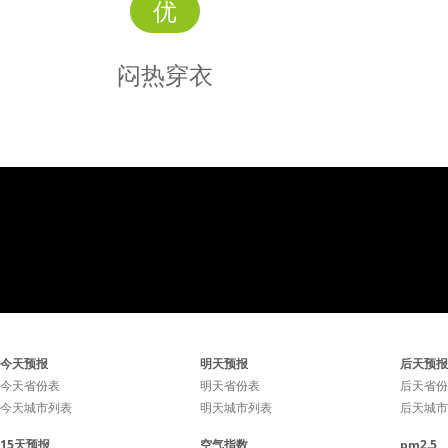
优
闷热穿衣
闷热
穿衣
潮湿闷热，衣物排汗透气，
潮湿闷热
今天预报
明天预报
后天预报
手帕擦汗环保时尚，不建议
手帕擦汗
今天省份表
明天省份表
后天省份
今天城市列表
明天城市列表
后天城市
在露天场所逛街。
在露
15天预报
空气指数
pm2.5