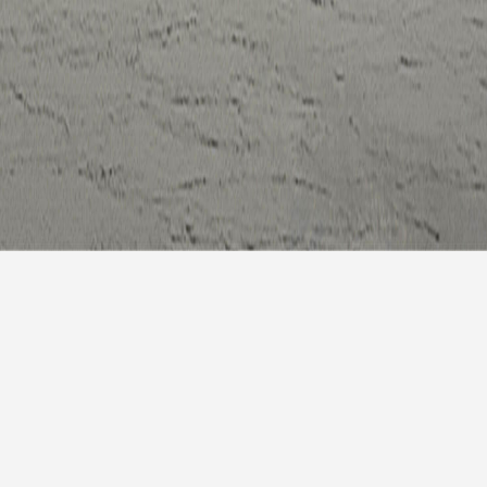
7天预
明天