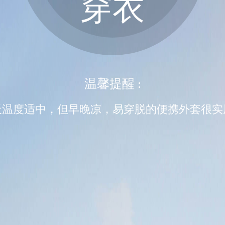
穿衣
温馨提醒 :
天温度适中，但早晚凉，易穿脱的便携外套很实