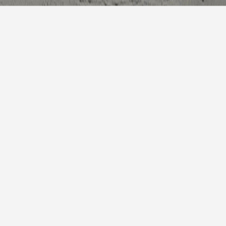
7天预
明天
少云
16° / 22°