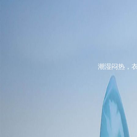
潮湿闷热，