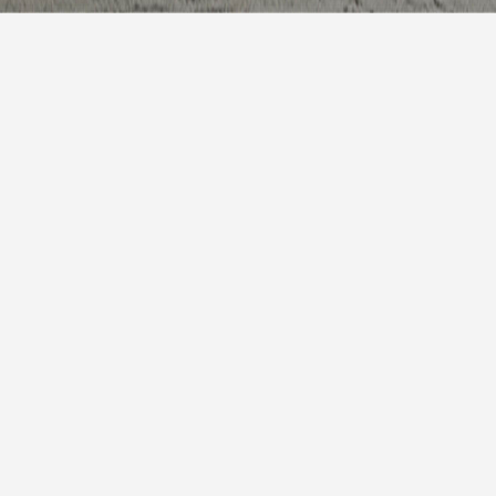
今天
阵雨
23° / 32°