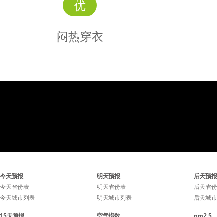
优
闷热穿衣
闷热
穿衣
潮湿闷热，衣物排汗透气，
潮湿闷热
今天预报
明天预报
后天预报
手帕擦汗环保时尚，不建议
手帕擦汗
今天省份表
明天省份表
后天省份
今天城市列表
明天城市列表
后天城市
在露天场所逛街。
在露
15天预报
空气指数
pm2.5