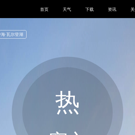
首页
天气
下载
资讯
关
中海·瓦尔登湖
热