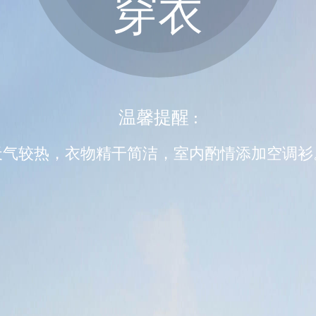
穿衣
温馨提醒 :
天气较热，衣物精干简洁，室内酌情添加空调衫