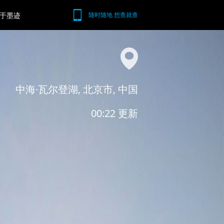
于墨迹
随时随地 想查就查
中海·瓦尔登湖, 北京市, 中国
00:22 更新