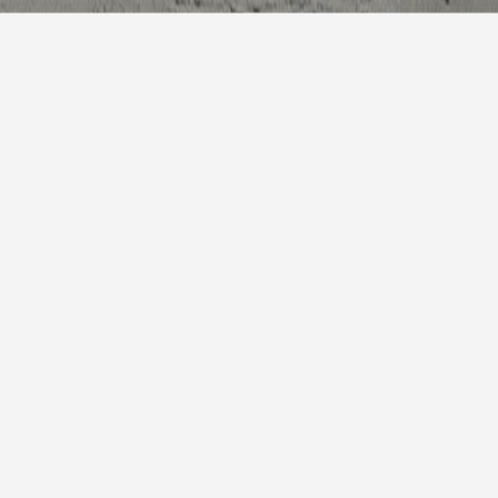
7天预
明天
少云
22° / 33°