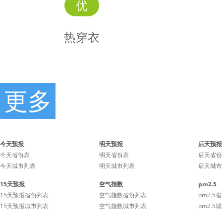
优
热穿衣
更多
热
时景
穿衣
今天预报
明天预报
后天预报
今天省份表
明天省份表
后天省份
今天城市列表
明天城市列表
后天城市
天气较热，衣物精干简洁，
天气较热
15天预报
空气指数
pm2.5
室内酌情添加空调衫。
室内酌
15天预报省份列表
空气指数省份列表
pm2.5
15天预报城市列表
空气指数城市列表
pm2.5