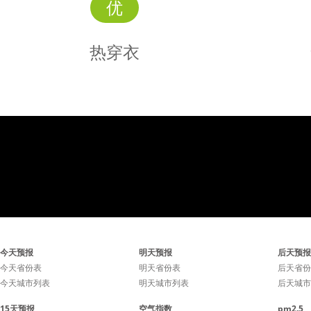
优
热穿衣
热
穿衣
天气较热，衣物精干简洁，
白天温度
今天预报
明天预报
后天预报
室内酌情添加空调衫。
易穿脱的
今天省份表
明天省份表
后天省份
今天城市列表
明天城市列表
后天城市
15天预报
空气指数
pm2.5