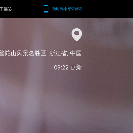
于墨迹
随时随地 想查就查
普陀山风景名胜区, 浙江省, 中国
09:22 更新