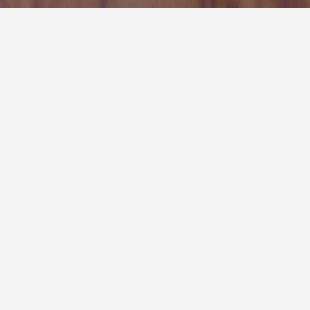
7天预
明天
多云
27° / 33°