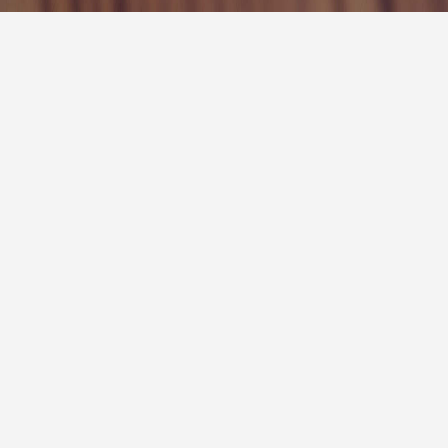
报
|
10天预报
|
15天预报
后天
中雨
26° / 30°