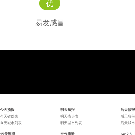
优
易发感冒
易发
感冒
感冒容易发生，少去人群密
感冒可能
今天预报
明天预报
后天预报
集的场所有利于降低感冒的
童鞋们要
今天省份表
明天省份表
后天省份
今天城市列表
明天城市列表
后天城市
几率。
减衣物，
15天预报
空气指数
pm2.5