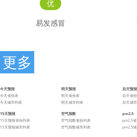
优
易发感冒
更多
易发
时景
感冒
今天预报
明天预报
后天预报
今天省份表
明天省份表
后天省份
今天城市列表
明天城市列表
后天城市
感冒容易发生，少去人群密
感冒可能
15天预报
空气指数
pm2.5
集的场所有利于降低感冒的
童鞋们要
15天预报省份列表
空气指数省份列表
pm2.5
几率。
减衣物，
15天预报城市列表
空气指数城市列表
pm2.5