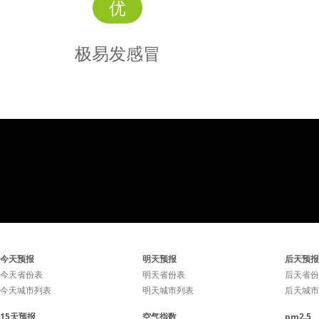
优
极易发感冒
极易发
感冒
感冒极易发生，避免去人群
感冒容易
今天预报
明天预报
后天预报
密集的场所，勤洗手勤通风
集的场所
今天省份表
明天省份表
后天省份
今天城市列表
明天城市列表
后天城市
有利于降低感冒几率。
15天预报
空气指数
pm2.5