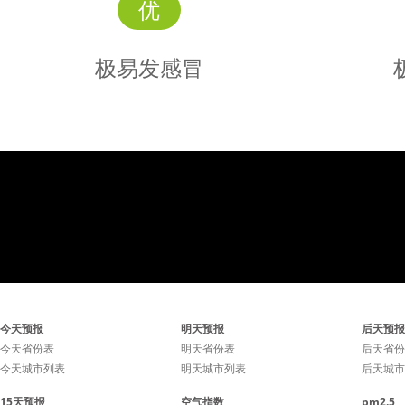
优
极易发感冒
极易发
感冒
感冒极易发生，避免去人群
感冒极易
今天预报
明天预报
后天预报
密集的场所，勤洗手勤通风
密集的场
今天省份表
明天省份表
后天省份
今天城市列表
明天城市列表
后天城市
有利于降低感冒几率。
有利于
15天预报
空气指数
pm2.5