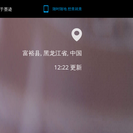
于墨迹
随时随地 想查就查
富裕县, 黑龙江省, 中国
12:22 更新