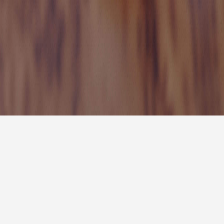
7天预
明天