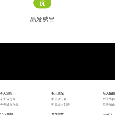
优
易发感冒
易发
感冒
感冒容易发生，少去人群密
感冒容易
今天预报
明天预报
后天预报
集的场所有利于降低感冒的
集的场所
今天省份表
明天省份表
后天省份
今天城市列表
明天城市列表
后天城市
几率。
15天预报
空气指数
pm2.5