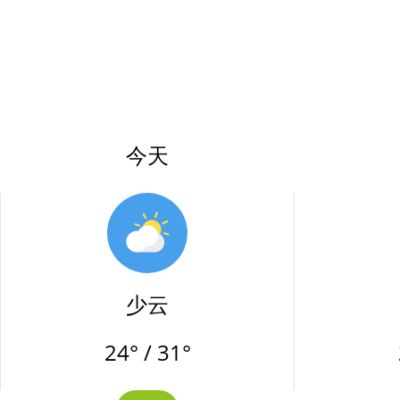
今天
少云
24° / 31°