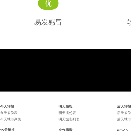
优
易发感冒
易发
感冒
感冒容易发生，少去人群密
感冒较易
今天预报
明天预报
后天预报
集的场所有利于降低感冒的
环境和清
今天省份表
明天省份表
后天省份
今天城市列表
明天城市列表
后天城市
几率。
利于降低
15天预报
空气指数
pm2.5