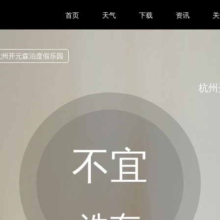
首页
天气
下载
资讯
关
杭州开元森泊度假乐园
杭州
不宜