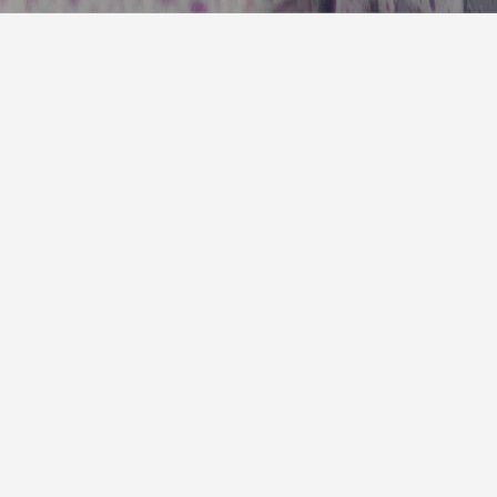
7天预
明天
雷阵雨
26° / 28°