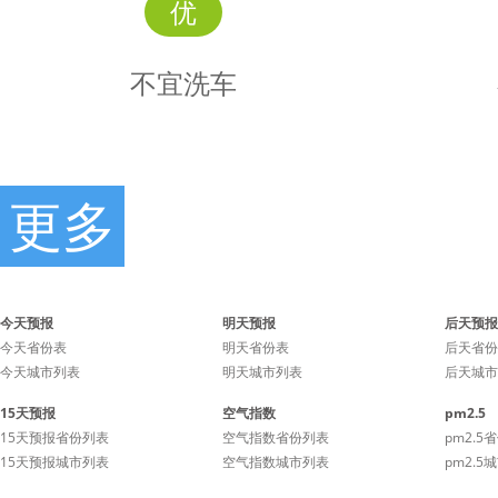
优
不宜洗车
更多
不宜
时景
洗车
今天预报
明天预报
后天预报
今天省份表
明天省份表
后天省份
今天城市列表
明天城市列表
后天城市
不宜洗车，未来24小时内
不宜洗
15天预报
空气指数
pm2.5
有雨，如果在此期间洗车，
有雨，如
15天预报省份列表
空气指数省份列表
pm2.5
雨水和路上的泥水可能会再
雨水和路
15天预报城市列表
空气指数城市列表
pm2.5