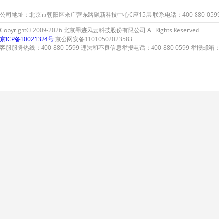
次弄脏您的爱车。
次弄
公司地址：北京市朝阳区来广营东路融新科技中心C座15层 联系电话：400-880-059
Copyright© 2009-2026 北京墨迹风云科技股份有限公司 All Rights Reserved
京ICP备10021324号
京公网安备11010502023583
客服服务热线：400-880-0599 违法和不良信息举报电话：400-880-0599 举报邮箱：A