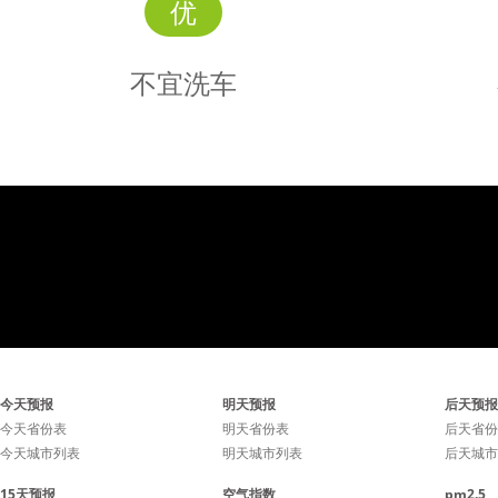
优
不宜洗车
不宜
洗车
不宜洗车，未来24小时内
不宜洗
今天预报
明天预报
后天预报
有雨，如果在此期间洗车，
有雨，如
今天省份表
明天省份表
后天省份
今天城市列表
明天城市列表
后天城市
雨水和路上的泥水可能会再
雨水和路
15天预报
空气指数
pm2.5